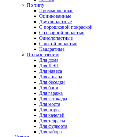
По типу
Промышленные
Оцинкованные
Двухлопастные
С порошковой покраской
Со сварной лопастью
Однолопастные
С литой лопастью
Квадратные
По назначению
Для дома
Для ЛЭП
Для навеса
Для ангара
Для беседки
Для бани
Для гаража
Для эстакады
Для моста
Для пирса
Для качелей
Для террасы
Для фудкорта
Для забора