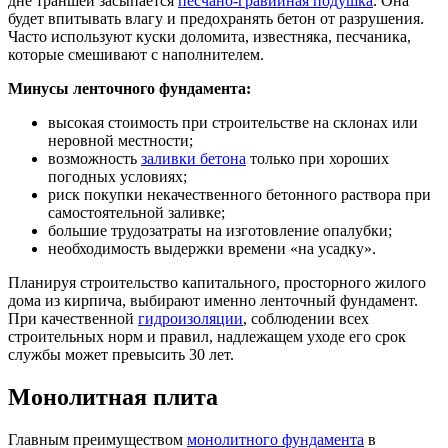
дне траншеи засыпается
песчано-гравийная подушка
. Она
будет впитывать влагу и предохранять бетон от разрушения.
Часто используют куски доломита, известняка, песчаника,
которые смешивают с наполнителем.
Минусы ленточного фундамента:
высокая стоимость при строительстве на склонах или
неровной местности;
возможность
заливки бетона
только при хороших
погодных условиях;
риск покупки некачественного бетонного раствора при
самостоятельной заливке;
большие трудозатраты на изготовление опалубки;
необходимость выдержки времени «на усадку».
Планируя строительство капитального, просторного жилого
дома из кирпича, выбирают именно ленточный фундамент.
При качественной
гидроизоляции
, соблюдении всех
строительных норм и правил, надлежащем уходе его срок
службы может превысить 30 лет.
Монолитная плита
Главным преимуществом
монолитного фундамента
в