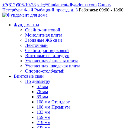
+7(812)906-19-78
sale@fundament-dlya-doma.com
Санкт-
Петербург
4-ый Рыбацкий проезд, д. 3
Работаем:
09:00 - 18:00
Фундаменты
Свайно-винтовой
Монолитная плита
Забивные ЖБ сваи
Ленточный
Свайно-ростверковый
Винтовые сваи-шуруп
Утепленная финская плита
Утепленная шведская плита
Опорно-столбчатый
Винтовые сваи
По диаметру
57 мм
76 мм
89 мм
108 мм Стандарт
108 мм Премиум
133 мм
159 мм
219 мм
325 мм