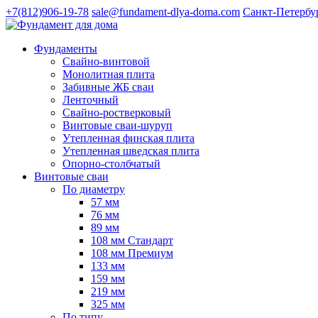
+7(812)906-19-78
sale@fundament-dlya-doma.com
Санкт-Петербу
Фундаменты
Свайно-винтовой
Монолитная плита
Забивные ЖБ сваи
Ленточный
Свайно-ростверковый
Винтовые сваи-шуруп
Утепленная финская плита
Утепленная шведская плита
Опорно-столбчатый
Винтовые сваи
По диаметру
57 мм
76 мм
89 мм
108 мм Стандарт
108 мм Премиум
133 мм
159 мм
219 мм
325 мм
По типу