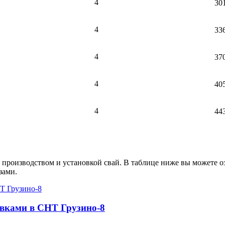
4
30
4
33
4
37
4
40
4
44
 производством и установкой свай. В таблице ниже вы можете о
зами.
овками в СНТ Грузино-8