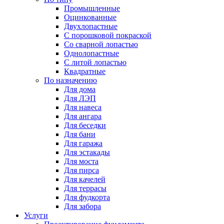
Промышленные
Оцинкованные
Двухлопастные
С порошковой покраской
Со сварной лопастью
Однолопастные
С литой лопастью
Квадратные
По назначению
Для дома
Для ЛЭП
Для навеса
Для ангара
Для беседки
Для бани
Для гаража
Для эстакады
Для моста
Для пирса
Для качелей
Для террасы
Для фудкорта
Для забора
Услуги