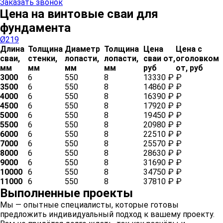
Заказать звонок
Цена на винтовые сваи для
фундамента
Ø219
Длина
Толщина
Диаметр
Толщина
Цена
Цена с
сваи,
стенки,
лопасти,
лопасти,
сваи от,
оголовком
мм
мм
мм
мм
руб
от, руб
3000
6
550
8
13330 ₽
₽
3500
6
550
8
14860 ₽
₽
4000
6
550
8
16390 ₽
₽
4500
6
550
8
17920 ₽
₽
5000
6
550
8
19450 ₽
₽
5500
6
550
8
20980 ₽
₽
6000
6
550
8
22510 ₽
₽
7000
6
550
8
25570 ₽
₽
8000
6
550
8
28630 ₽
₽
9000
6
550
8
31690 ₽
₽
10000
6
550
8
34750 ₽
₽
11000
6
550
8
37810 ₽
₽
Выполненные проекты
Мы — опытные специалисты, которые готовы
предложить индивидуальный подход к вашему проекту.