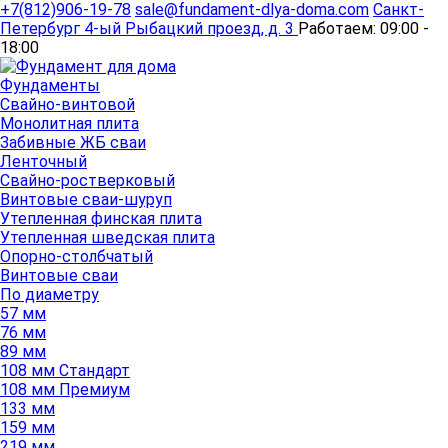
+7(812)906-19-78
sale@fundament-dlya-doma.com
Санкт-
Петербург
4-ый Рыбацкий проезд, д. 3
Работаем:
09:00 -
18:00
Фундаменты
Свайно-винтовой
Монолитная плита
Забивные ЖБ сваи
Ленточный
Свайно-ростверковый
Винтовые сваи-шуруп
Утепленная финская плита
Утепленная шведская плита
Опорно-столбчатый
Винтовые сваи
По диаметру
57 мм
76 мм
89 мм
108 мм Стандарт
108 мм Премиум
133 мм
159 мм
219 мм