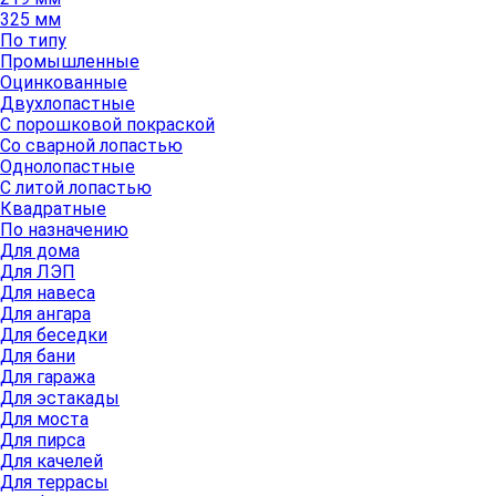
325 мм
По типу
Промышленные
Оцинкованные
Двухлопастные
С порошковой покраской
Со сварной лопастью
Однолопастные
С литой лопастью
Квадратные
По назначению
Для дома
Для ЛЭП
Для навеса
Для ангара
Для беседки
Для бани
Для гаража
Для эстакады
Для моста
Для пирса
Для качелей
Для террасы