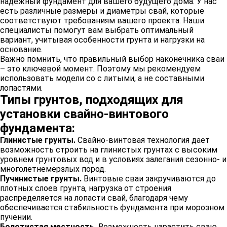
надежный фундамент для вашего будущего дома. У нас
есть различные размеры и диаметры свай, которые
соответствуют требованиям вашего проекта. Наши
специалисты помогут вам выбрать оптимальный
вариант, учитывая особенности грунта и нагрузки на
основание.
Важно помнить, что правильный выбор наконечника сваи
– это ключевой момент. Поэтому мы рекомендуем
использовать модели со с литыми, а не составными
лопастями.
Типы грунтов, подходящих для
установки свайно-винтового
фундамента:
Глинистые грунты.
Свайно-винтовая технология дает
возможность строить на глинистых грунтах с высоким
уровнем грунтовых вод и в условиях залегания сезонно- и
многолетнемерзлых пород.
Пучинистые грунты.
Винтовые сваи закручиваются до
плотных слоев грунта, нагрузка от строения
распределяется на лопасти свай, благодаря чему
обеспечивается стабильность фундамента при морозном
пучении.
Болотистая местность.
Возможность нарастить сваю