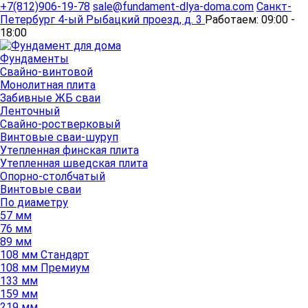
+7(812)906-19-78
sale@fundament-dlya-doma.com
Санкт-
Петербург
4-ый Рыбацкий проезд, д. 3
Работаем:
09:00 -
18:00
Фундаменты
Свайно-винтовой
Монолитная плита
Забивные ЖБ сваи
Ленточный
Свайно-ростверковый
Винтовые сваи-шуруп
Утепленная финская плита
Утепленная шведская плита
Опорно-столбчатый
Винтовые сваи
По диаметру
57 мм
76 мм
89 мм
108 мм Стандарт
108 мм Премиум
133 мм
159 мм
219 мм