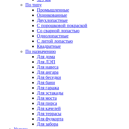
По типу
Промышленные
Оцинкованные
Двухлопастные
С порошковой покраской
Со сварной лопастью
Однолопастные
С литой лопастью
Квадратные
По назначению
Для дома
Для ЛЭП
Для навеса
Для ангара
Для беседки
Для бани
Для гаража
Для эстакады
Для моста
Для пирса
Для качелей
Для террасы
Для фудкорта
Для забора