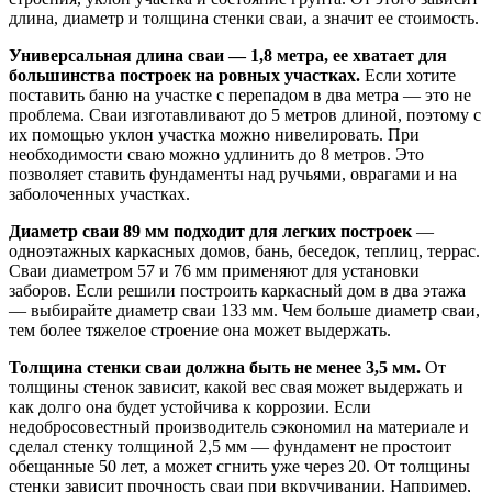
длина, диаметр и толщина стенки сваи, а значит ее стоимость.
Универсальная длина сваи — 1,8 метра, ее хватает для
большинства построек на ровных участках.
Если хотите
поставить баню на участке с перепадом в два метра — это не
проблема. Сваи изготавливают до 5 метров длиной, поэтому с
их помощью уклон участка можно нивелировать. При
необходимости сваю можно удлинить до 8 метров. Это
позволяет ставить фундаменты над ручьями, оврагами и на
заболоченных участках.
Диаметр сваи 89 мм подходит для легких построек
—
одноэтажных каркасных домов, бань, беседок, теплиц, террас.
Сваи диаметром 57 и 76 мм применяют для установки
заборов. Если решили построить каркасный дом в два этажа
— выбирайте диаметр сваи 133 мм. Чем больше диаметр сваи,
тем более тяжелое строение она может выдержать.
Толщина стенки сваи должна быть не менее 3,5 мм.
От
толщины стенок зависит, какой вес свая может выдержать и
как долго она будет устойчива к коррозии. Если
недобросовестный производитель сэкономил на материале и
сделал стенку толщиной 2,5 мм — фундамент не простоит
обещанные 50 лет, а может сгнить уже через 20. От толщины
стенки зависит прочность сваи при вкручивании. Например,