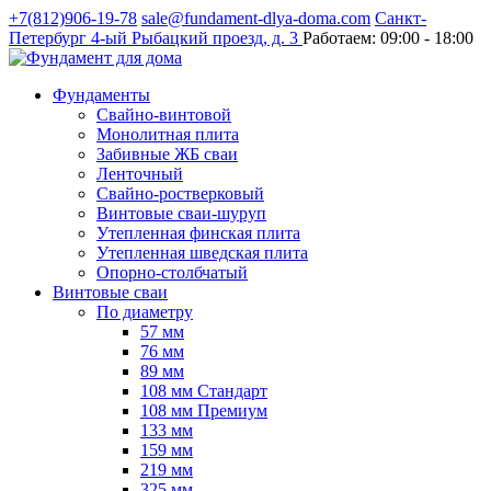
+7(812)906-19-78
sale@fundament-dlya-doma.com
Санкт-
Петербург
4-ый Рыбацкий проезд, д. 3
Работаем:
09:00 - 18:00
Фундаменты
Свайно-винтовой
Монолитная плита
Забивные ЖБ сваи
Ленточный
Свайно-ростверковый
Винтовые сваи-шуруп
Утепленная финская плита
Утепленная шведская плита
Опорно-столбчатый
Винтовые сваи
По диаметру
57 мм
76 мм
89 мм
108 мм Стандарт
108 мм Премиум
133 мм
159 мм
219 мм
325 мм