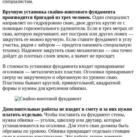
специалистам.
Вручную установка свайно-винтового фундамента
производится бригадой из трех человек.
Один специалист
направляет по гидроуровню сваю, двое других крутят ее с
помощью горизонтального удлинителя. Если в трех метрах от
сваи, которую вкручивают, нет построек или других помех —
закрутить ее можно вручную. Если ставите фундамент в углу
участка, рядом с забором — придется нанимать специальную
технику. Надежнее закрутить сваю механически — она точно
дойдет до плотных слоев земли, а значит не просядет.
В стоимость установки фундамента входит приваривание
оголовков — металлических пластин. Оголовки приваривают
сверху на закрученную и обрезанную по уровню сваю.
Пластины бывают круглой, прямоугольной, квадратной
формы и нужны для крепления обвязки.
Дополнительные работы не входят в смету и за них нужно
платить отдельно.
Чтобы поставить на фундамент стены,
нужна обвязка — уголок, швеллер или двутавр, которые
устанавливаются на оголовки. Для этого сваи должны быть
обрезаны по уровню. Обвязка превращает отдельно стоящие
сваи в единую конструкцию. Эту работу лучше доверить