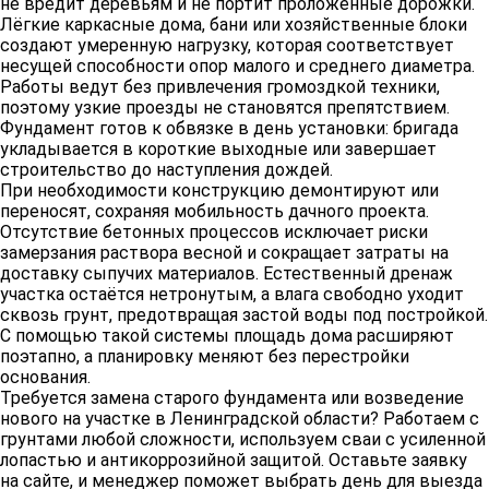
не вредит деревьям и не портит проложенные дорожки.
Лёгкие каркасные дома, бани или хозяйственные блоки
создают умеренную нагрузку, которая соответствует
несущей способности опор малого и среднего диаметра.
Работы ведут без привлечения громоздкой техники,
поэтому узкие проезды не становятся препятствием.
Фундамент готов к обвязке в день установки: бригада
укладывается в короткие выходные или завершает
строительство до наступления дождей.
При необходимости конструкцию демонтируют или
переносят, сохраняя мобильность дачного проекта.
Отсутствие бетонных процессов исключает риски
замерзания раствора весной и сокращает затраты на
доставку сыпучих материалов. Естественный дренаж
участка остаётся нетронутым, а влага свободно уходит
сквозь грунт, предотвращая застой воды под постройкой.
С помощью такой системы площадь дома расширяют
поэтапно, а планировку меняют без перестройки
основания.
Требуется замена старого фундамента или возведение
нового на участке в Ленинградской области? Работаем с
грунтами любой сложности, используем сваи с усиленной
лопастью и антикоррозийной защитой. Оставьте заявку
на сайте, и менеджер поможет выбрать день для выезда