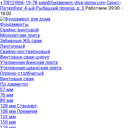
+7(812)906-19-78
sale@fundament-dlya-doma.com
Санкт-
Петербург
4-ый Рыбацкий проезд, д. 3
Работаем:
09:00 -
18:00
Фундаменты
Свайно-винтовой
Монолитная плита
Забивные ЖБ сваи
Ленточный
Свайно-ростверковый
Винтовые сваи-шуруп
Утепленная финская плита
Утепленная шведская плита
Опорно-столбчатый
Винтовые сваи
По диаметру
57 мм
76 мм
89 мм
108 мм Стандарт
108 мм Премиум
133 мм
159 мм
219 мм