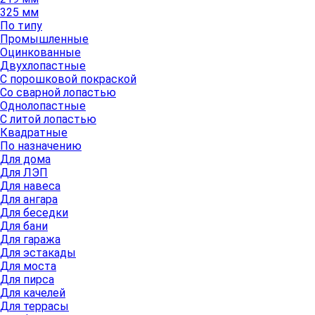
325 мм
По типу
Промышленные
Оцинкованные
Двухлопастные
С порошковой покраской
Со сварной лопастью
Однолопастные
С литой лопастью
Квадратные
По назначению
Для дома
Для ЛЭП
Для навеса
Для ангара
Для беседки
Для бани
Для гаража
Для эстакады
Для моста
Для пирса
Для качелей
Для террасы