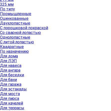
325 мм
По типу
Промышленные
Оцинкованные
Двухлопастные
С порошковой покраской
Со сварной лопастью
Однолопастные
С литой лопастью
Квадратные
По назначению
Для дома
Для ЛЭП
Для навеса
Для ангара
Для беседки
Для бани
Для гаража
Для эстакады
Для моста
Для пирса
Для качелей
Для террасы