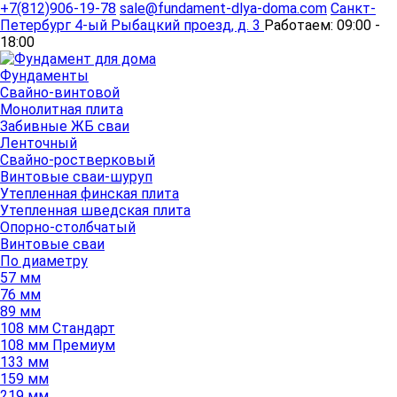
+7(812)906-19-78
sale@fundament-dlya-doma.com
Санкт-
Петербург
4-ый Рыбацкий проезд, д. 3
Работаем:
09:00 -
18:00
Фундаменты
Свайно-винтовой
Монолитная плита
Забивные ЖБ сваи
Ленточный
Свайно-ростверковый
Винтовые сваи-шуруп
Утепленная финская плита
Утепленная шведская плита
Опорно-столбчатый
Винтовые сваи
По диаметру
57 мм
76 мм
89 мм
108 мм Стандарт
108 мм Премиум
133 мм
159 мм
219 мм