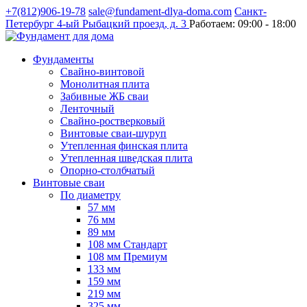
+7(812)906-19-78
sale@fundament-dlya-doma.com
Санкт-
Петербург
4-ый Рыбацкий проезд, д. 3
Работаем:
09:00 - 18:00
Фундаменты
Свайно-винтовой
Монолитная плита
Забивные ЖБ сваи
Ленточный
Свайно-ростверковый
Винтовые сваи-шуруп
Утепленная финская плита
Утепленная шведская плита
Опорно-столбчатый
Винтовые сваи
По диаметру
57 мм
76 мм
89 мм
108 мм Стандарт
108 мм Премиум
133 мм
159 мм
219 мм
325 мм