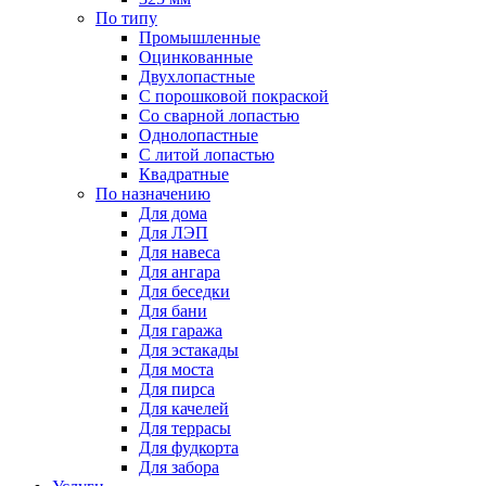
По типу
Промышленные
Оцинкованные
Двухлопастные
С порошковой покраской
Со сварной лопастью
Однолопастные
С литой лопастью
Квадратные
По назначению
Для дома
Для ЛЭП
Для навеса
Для ангара
Для беседки
Для бани
Для гаража
Для эстакады
Для моста
Для пирса
Для качелей
Для террасы
Для фудкорта
Для забора