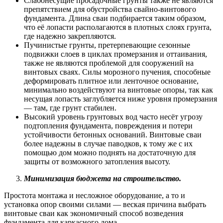
Слабонесущие просадочные грунты также не являются
препятствием для обустройства свайно-винтового
фундамента. Длина сваи подбирается таким образом,
что её лопасти располагаются в плотных слоях грунта,
где надежно закрепляются.
Пучинистые грунты, претерпевающие сезонные
подвижки слоев в циклах промерзания и оттаивания,
также не являются проблемой для сооружений на
винтовых сваях. Силы морозного пучения, способные
деформировать плитное или ленточное основание,
минимально воздействуют на винтовые опоры, так как
несущая лопасть заглубляется ниже уровня промерзания
— там, где грунт стабилен.
Высокий уровень грунтовых вод часто несёт угрозу
подтопления фундамента, повреждения и потери
устойчивости бетонных оснований. Винтовые сваи
более надежны в случае паводков, к тому же с их
помощью дом можно поднять на достаточную для
защиты от возможного затопления высоту.
Минимизация бюджета на строительство.
Простота монтажа и несложное оборудование, а то и
установка опор своими силами — веская причина выбрать
винтовые сваи как экономичный способ возведения
фундамента для каркасного дома.