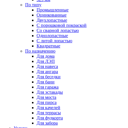
По типу
Промышленные
Оцинкованные
Двухлопастные
С порошковой покраской
Со сварной лопастью
Однолопастные
С литой лопастью
Квадратные
По назначению
Для дома
Для ЛЭП
Для навеса
Для ангара
Для беседки
Для бани
Для гаража
Для эстакады
Для моста
Для пирса
Для качелей
Для террасы
Для фудкорта
Для забора