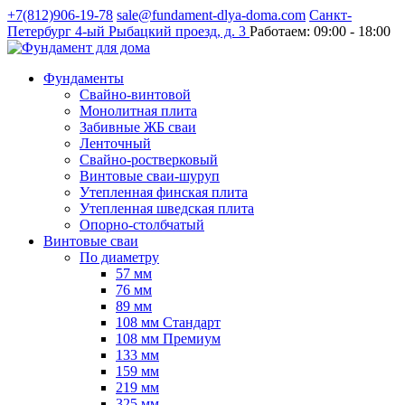
+7(812)906-19-78
sale@fundament-dlya-doma.com
Санкт-
Петербург
4-ый Рыбацкий проезд, д. 3
Работаем:
09:00 - 18:00
Фундаменты
Свайно-винтовой
Монолитная плита
Забивные ЖБ сваи
Ленточный
Свайно-ростверковый
Винтовые сваи-шуруп
Утепленная финская плита
Утепленная шведская плита
Опорно-столбчатый
Винтовые сваи
По диаметру
57 мм
76 мм
89 мм
108 мм Стандарт
108 мм Премиум
133 мм
159 мм
219 мм
325 мм