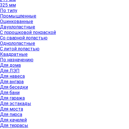
325 мм
По типу
Промышленные
Оцинкованные
Двухлопастные
С порошковой покраской
Со сварной лопастью
Однолопастные
С литой лопастью
Квадратные
По назначению
Для дома
Для ЛЭП
Для навеса
Для ангара
Для беседки
Для бани
Для гаража
Для эстакады
Для моста
Для пирса
Для качелей
Для террасы