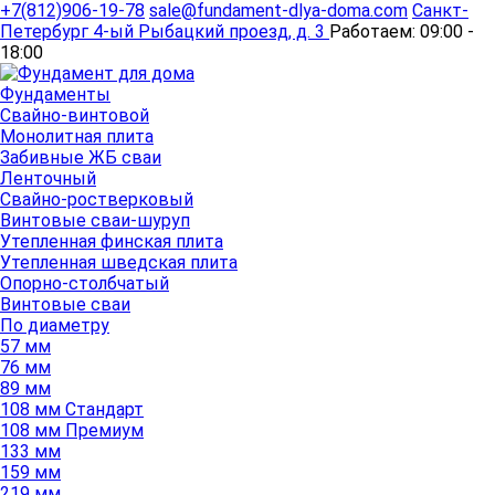
+7(812)906-19-78
sale@fundament-dlya-doma.com
Санкт-
Петербург
4-ый Рыбацкий проезд, д. 3
Работаем:
09:00 -
18:00
Фундаменты
Свайно-винтовой
Монолитная плита
Забивные ЖБ сваи
Ленточный
Свайно-ростверковый
Винтовые сваи-шуруп
Утепленная финская плита
Утепленная шведская плита
Опорно-столбчатый
Винтовые сваи
По диаметру
57 мм
76 мм
89 мм
108 мм Стандарт
108 мм Премиум
133 мм
159 мм
219 мм