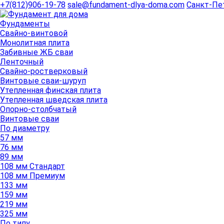
+7(812)906-19-78
sale@fundament-dlya-doma.com
Санкт-Пе
Фундаменты
Свайно-винтовой
Монолитная плита
Забивные ЖБ сваи
Ленточный
Свайно-ростверковый
Винтовые сваи-шуруп
Утепленная финская плита
Утепленная шведская плита
Опорно-столбчатый
Винтовые сваи
По диаметру
57 мм
76 мм
89 мм
108 мм Стандарт
108 мм Премиум
133 мм
159 мм
219 мм
325 мм
По типу