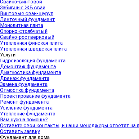
Свайно-винтовой
Забивные ЖБ сваи
Винтовые сваи-шуруп
Ленточный фундамент
Монолитная плита
Опорно-столбчатый
Свайно-ростверковый
Утепленная финская плита
Утепленная шведская плита
Услуги
Гидроизоляция фундамента
Демонтаж фундамента
Диагностика фундамента
Дренаж фундамента
Замена фундамента
Отмостка фундамента
Проектирование фундамента
Ремонт фундамента
Усиление фундамента
Утепление фундамента
Вам нужна помощь?
Оставьте свои контакты, и наши менеджеры ответят на
Оставить заявку
Фундамент для дома