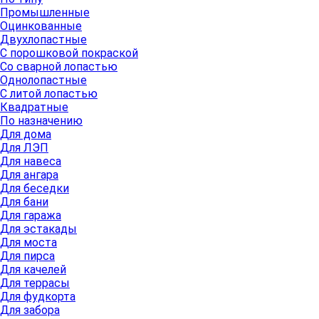
Промышленные
Оцинкованные
Двухлопастные
С порошковой покраской
Со сварной лопастью
Однолопастные
С литой лопастью
Квадратные
По назначению
Для дома
Для ЛЭП
Для навеса
Для ангара
Для беседки
Для бани
Для гаража
Для эстакады
Для моста
Для пирса
Для качелей
Для террасы
Для фудкорта
Для забора