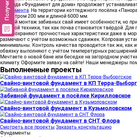
Команда «Фундамент для дома» продолжает устанавливат
фундамента
. На территории коттеджного посёлка «Пано
диаметром 200 мм и длиной 6000 мм.
Зимний монтаж забивных свай имеет особенности, но при
тяжёлой техники, так как почва становится твёрдой. Для
сваи сохраняют прочностные характеристики даже в моро
размечают с учётом возможных сдвижек. Копровая устано
минимальны. Контроль качества проводится так же, как и
обвязку выполняют с учётом температурных расширений м
Мечтаете о новой бане или беседке на загородном участ
климату. Оформите заявку на сайте! Наши менеджеры по
Выполненные проекты
Свайно-винтовой фундамент в КП Терра-Выборг
Забивной фундамент в посёлке Кирилловское
Свайно-винтовой фундамент в Кузьмоловском
Свайно-винтовой фундамент в СНТ Флора
Смотреть все проекты
Заказать консультацию
Фундаменты