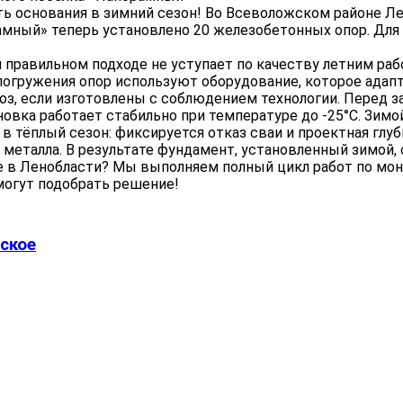
ь основания в зимний сезон! Во Всеволожском районе Л
рамный» теперь установлено 20 железобетонных опор. Дл
 правильном подходе не уступает по качеству летним раб
 погружения опор используют оборудование, которое адап
з, если изготовлены с соблюдением технологии. Перед за
вка работает стабильно при температуре до -25°C. Зимой
 в тёплый сезон: фиксируется отказ сваи и проектная глу
еталла. В результате фундамент, установленный зимой, 
ке в Ленобласти? Мы выполняем полный цикл работ по мо
могут подобрать решение!
ское