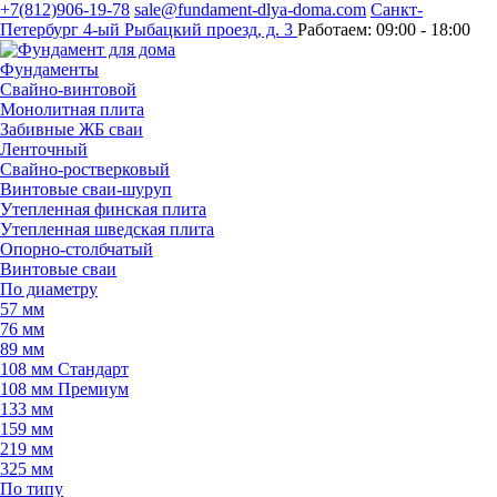
+7(812)906-19-78
sale@fundament-dlya-doma.com
Санкт-
Петербург
4-ый Рыбацкий проезд, д. 3
Работаем:
09:00 - 18:00
Фундаменты
Свайно-винтовой
Монолитная плита
Забивные ЖБ сваи
Ленточный
Свайно-ростверковый
Винтовые сваи-шуруп
Утепленная финская плита
Утепленная шведская плита
Опорно-столбчатый
Винтовые сваи
По диаметру
57 мм
76 мм
89 мм
108 мм Стандарт
108 мм Премиум
133 мм
159 мм
219 мм
325 мм
По типу