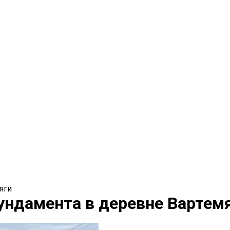
яги
ундамента в деревне Вартем