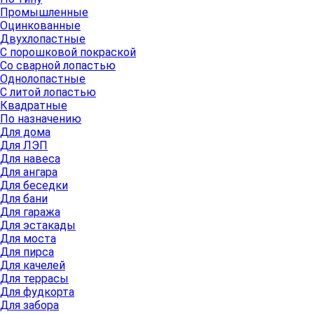
Промышленные
Оцинкованные
Двухлопастные
С порошковой покраской
Со сварной лопастью
Однолопастные
С литой лопастью
Квадратные
По назначению
Для дома
Для ЛЭП
Для навеса
Для ангара
Для беседки
Для бани
Для гаража
Для эстакады
Для моста
Для пирса
Для качелей
Для террасы
Для фудкорта
Для забора