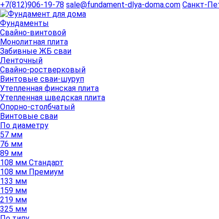
+7(812)906-19-78
sale@fundament-dlya-doma.com
Санкт-Пе
Фундаменты
Свайно-винтовой
Монолитная плита
Забивные ЖБ сваи
Ленточный
Свайно-ростверковый
Винтовые сваи-шуруп
Утепленная финская плита
Утепленная шведская плита
Опорно-столбчатый
Винтовые сваи
По диаметру
57 мм
76 мм
89 мм
108 мм Стандарт
108 мм Премиум
133 мм
159 мм
219 мм
325 мм
По типу