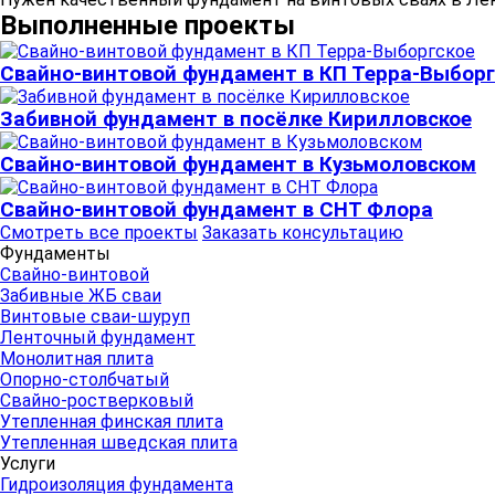
Выполненные проекты
Свайно-винтовой фундамент в КП Терра-Выборг
Забивной фундамент в посёлке Кирилловское
Свайно-винтовой фундамент в Кузьмоловском
Свайно-винтовой фундамент в СНТ Флора
Смотреть все проекты
Заказать консультацию
Фундаменты
Свайно-винтовой
Забивные ЖБ сваи
Винтовые сваи-шуруп
Ленточный фундамент
Монолитная плита
Опорно-столбчатый
Свайно-ростверковый
Утепленная финская плита
Утепленная шведская плита
Услуги
Гидроизоляция фундамента