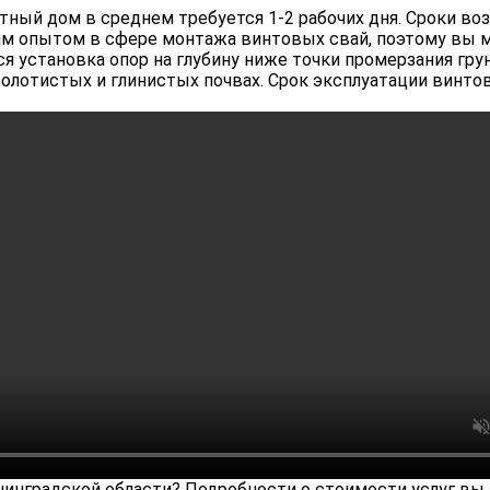
тный дом в среднем требуется 1-2 рабочих дня. Сроки во
им опытом в сфере монтажа винтовых свай, поэтому вы м
 установка опор на глубину ниже точки промерзания гру
болотистых и глинистых почвах. Срок эксплуатации винто
инградской области? Подробности о стоимости услуг вы 