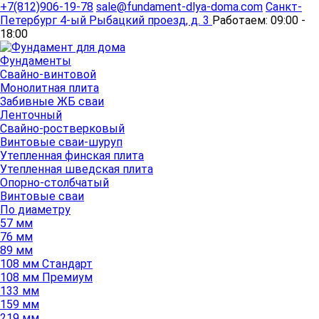
+7(812)906-19-78
sale@fundament-dlya-doma.com
Санкт-
Петербург
4-ый Рыбацкий проезд, д. 3
Работаем:
09:00 -
18:00
Фундаменты
Свайно-винтовой
Монолитная плита
Забивные ЖБ сваи
Ленточный
Свайно-ростверковый
Винтовые сваи-шуруп
Утепленная финская плита
Утепленная шведская плита
Опорно-столбчатый
Винтовые сваи
По диаметру
57 мм
76 мм
89 мм
108 мм Стандарт
108 мм Премиум
133 мм
159 мм
219 мм