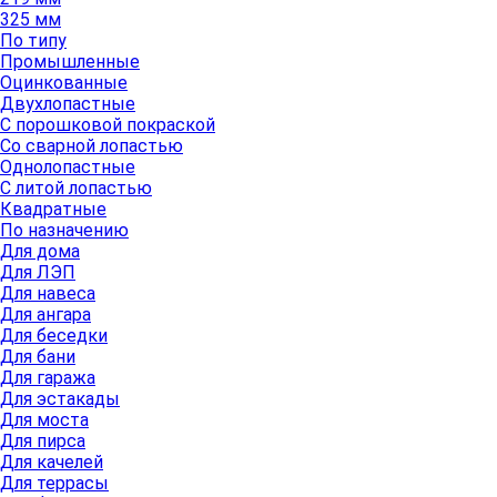
325 мм
По типу
Промышленные
Оцинкованные
Двухлопастные
С порошковой покраской
Со сварной лопастью
Однолопастные
С литой лопастью
Квадратные
По назначению
Для дома
Для ЛЭП
Для навеса
Для ангара
Для беседки
Для бани
Для гаража
Для эстакады
Для моста
Для пирса
Для качелей
Для террасы