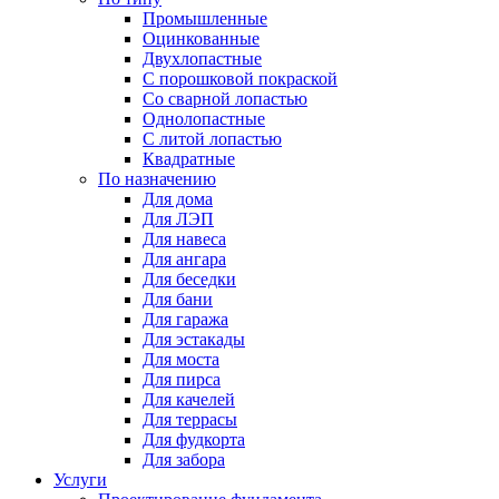
Промышленные
Оцинкованные
Двухлопастные
С порошковой покраской
Со сварной лопастью
Однолопастные
С литой лопастью
Квадратные
По назначению
Для дома
Для ЛЭП
Для навеса
Для ангара
Для беседки
Для бани
Для гаража
Для эстакады
Для моста
Для пирса
Для качелей
Для террасы
Для фудкорта
Для забора
Услуги