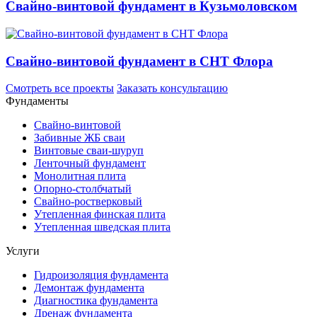
Свайно-винтовой фундамент в Кузьмоловском
Свайно-винтовой фундамент в СНТ Флора
Смотреть все проекты
Заказать консультацию
Фундаменты
Свайно-винтовой
Забивные ЖБ сваи
Винтовые сваи-шуруп
Ленточный фундамент
Монолитная плита
Опорно-столбчатый
Свайно-ростверковый
Утепленная финская плита
Утепленная шведская плита
Услуги
Гидроизоляция фундамента
Демонтаж фундамента
Диагностика фундамента
Дренаж фундамента