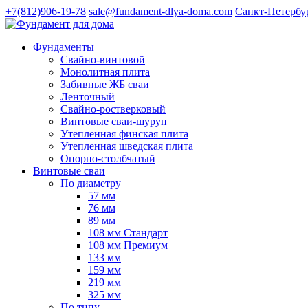
+7(812)906-19-78
sale@fundament-dlya-doma.com
Санкт-Петербу
Фундаменты
Свайно-винтовой
Монолитная плита
Забивные ЖБ сваи
Ленточный
Свайно-ростверковый
Винтовые сваи-шуруп
Утепленная финская плита
Утепленная шведская плита
Опорно-столбчатый
Винтовые сваи
По диаметру
57 мм
76 мм
89 мм
108 мм Стандарт
108 мм Премиум
133 мм
159 мм
219 мм
325 мм
По типу