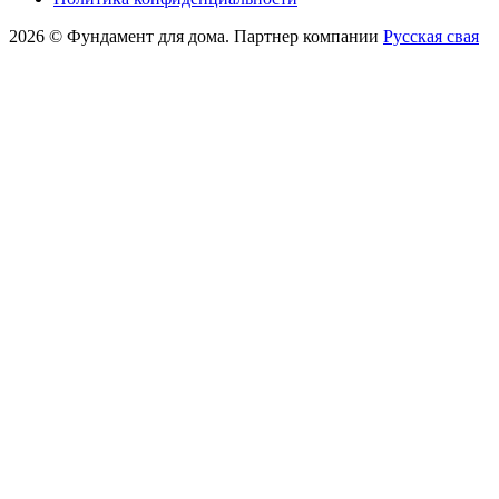
2026 © Фундамент для дома. Партнер компании
Русская свая
Подарки каждому!
Скидка 10% на услуги монтажа,
при заказе фундамента от 100 000 ₽!
Ваше имя*
Ваш телефон*
Ваше сообщение
Отправляя заявку, вы даете свое согласие на
обработку пер