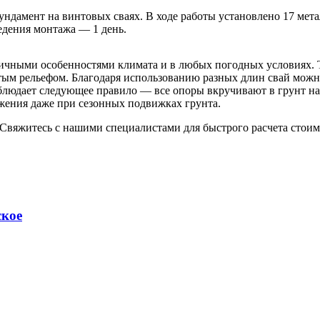
ндамент на винтовых сваях. В ходе работы установлено 17 мет
едения монтажа — 1 день.
личными особенностями климата и в любых погодных условиях. Т
тым рельефом. Благодаря использованию разных длин свай можн
людает следующее правило — все опоры вкручивают в грунт на 
жения даже при сезонных подвижках грунта.
 Свяжитесь с нашими специалистами для быстрого расчета стоим
ское