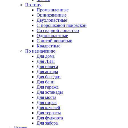
По типу
Промышленные
Оцинкованные
Двухлопастные
С порошковой покраской
Со сварной лопастью
Однолопастные
С литой лопастью
Квадратные
По назначению
Для дома
Для ЛЭП
Для навеса
Для ангара
Для беседки
Для бани
Для гаража
Для эстакады
Для моста
Для пирса
Для качелей
Для террасы
Для фудкорта
Для забора