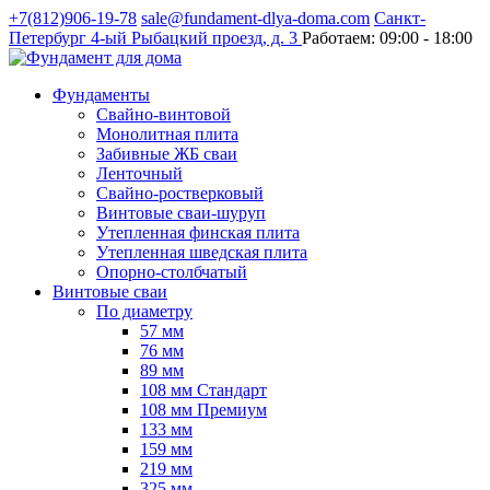
+7(812)906-19-78
sale@fundament-dlya-doma.com
Санкт-
Петербург
4-ый Рыбацкий проезд, д. 3
Работаем:
09:00 - 18:00
Фундаменты
Свайно-винтовой
Монолитная плита
Забивные ЖБ сваи
Ленточный
Свайно-ростверковый
Винтовые сваи-шуруп
Утепленная финская плита
Утепленная шведская плита
Опорно-столбчатый
Винтовые сваи
По диаметру
57 мм
76 мм
89 мм
108 мм Стандарт
108 мм Премиум
133 мм
159 мм
219 мм
325 мм