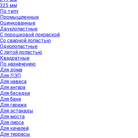
325 мм
По типу
Промышленные
Оцинкованные
Двухлопастные
С порошковой покраской
Со сварной лопастью
Однолопастные
С литой лопастью
Квадратные
По назначению
Для дома
Для ЛЭП
Для навеса
Для ангара
Для беседки
Для бани
Для гаража
Для эстакады
Для моста
Для пирса
Для качелей
Для террасы