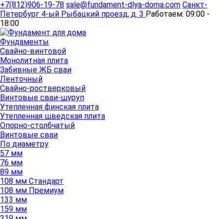
+7(812)906-19-78
sale@fundament-dlya-doma.com
Санкт-
Петербург
4-ый Рыбацкий проезд, д. 3
Работаем:
09:00 -
18:00
Фундаменты
Свайно-винтовой
Монолитная плита
Забивные ЖБ сваи
Ленточный
Свайно-ростверковый
Винтовые сваи-шуруп
Утепленная финская плита
Утепленная шведская плита
Опорно-столбчатый
Винтовые сваи
По диаметру
57 мм
76 мм
89 мм
108 мм Стандарт
108 мм Премиум
133 мм
159 мм
219 мм