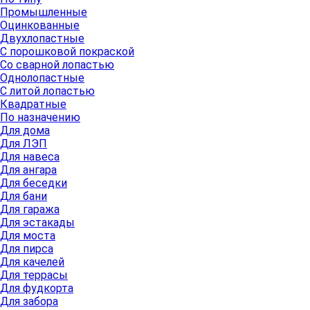
Промышленные
Оцинкованные
Двухлопастные
С порошковой покраской
Со сварной лопастью
Однолопастные
С литой лопастью
Квадратные
По назначению
Для дома
Для ЛЭП
Для навеса
Для ангара
Для беседки
Для бани
Для гаража
Для эстакады
Для моста
Для пирса
Для качелей
Для террасы
Для фудкорта
Для забора