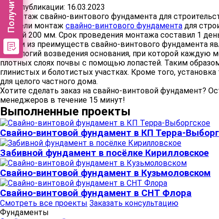
Дата публикации: 16.03.2023
Провели монтаж
свайно-винтового фундамента
для стро
длиной 200 мм. Срок проведения монтажа составил 1 день
Одним из преимуществ свайно-винтового фундамента явля
технологий возведения основания, при которой каждую м
плотных слоях почвы с помощью лопастей. Таким образом
глинистых и болотистых участках. Кроме того, установк
для целого частного дома.
Хотите сделать заказ на свайно-винтовой фундамент? Ос
менеджеров в течение 15 минут!
Выполненные проекты
Свайно-винтовой фундамент в КП Терра-Выборг
Забивной фундамент в посёлке Кирилловское
Свайно-винтовой фундамент в Кузьмоловском
Свайно-винтовой фундамент в СНТ Флора
Смотреть все проекты
Заказать консультацию
Фундаменты