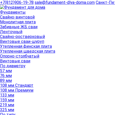
+7(812)906-19-78
sale@fundament-dlya-doma.com
Санкт-Пе
Фундаменты
Свайно-винтовой
Монолитная плита
Забивные ЖБ сваи
Ленточный
Свайно-ростверковый
Винтовые сваи-шуруп
Утепленная финская плита
Утепленная шведская плита
Опорно-столбчатый
Винтовые сваи
По диаметру
57 мм
76 мм
89 мм
108 мм Стандарт
108 мм Премиум
133 мм
159 мм
219 мм
325 мм
По типу