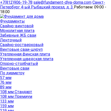
+7(812)906-19-78
sale@fundament-dlya-doma.com
Санкт-
Петербург
4-ый Рыбацкий проезд, д. 3
Работаем:
09:00 -
18:00
Фундаменты
Свайно-винтовой
Монолитная плита
Забивные ЖБ сваи
Ленточный
Свайно-ростверковый
Винтовые сваи-шуруп
Утепленная финская плита
Утепленная шведская плита
Опорно-столбчатый
Винтовые сваи
По диаметру
57 мм
76 мм
89 мм
108 мм Стандарт
108 мм Премиум
133 мм
159 мм
219 мм