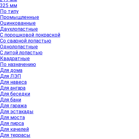
325 мм
По типу
Промышленные
Оцинкованные
Двухлопастные
С порошковой покраской
Со сварной лопастью
Однолопастные
С литой лопастью
Квадратные
По назначению
Для дома
Для ЛЭП
Для навеса
Для ангара
Для беседки
Для бани
Для гаража
Для эстакады
Для моста
Для пирса
Для качелей
Для террасы