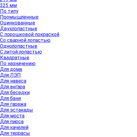
325 мм
По типу
Промышленные
Оцинкованные
Двухлопастные
С порошковой покраской
Со сварной лопастью
Однолопастные
С литой лопастью
Квадратные
По назначению
Для дома
Для ЛЭП
Для навеса
Для ангара
Для беседки
Для бани
Для гаража
Для эстакады
Для моста
Для пирса
Для качелей
Для террасы