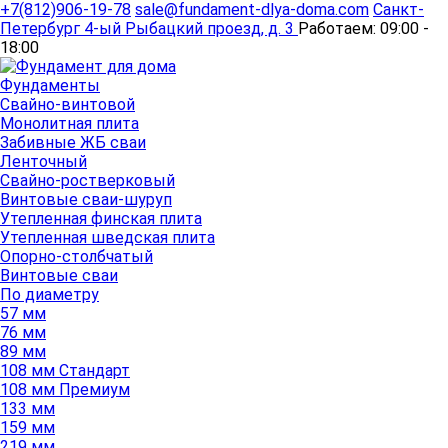
+7(812)906-19-78
sale@fundament-dlya-doma.com
Санкт-
Петербург
4-ый Рыбацкий проезд, д. 3
Работаем:
09:00 -
18:00
Фундаменты
Свайно-винтовой
Монолитная плита
Забивные ЖБ сваи
Ленточный
Свайно-ростверковый
Винтовые сваи-шуруп
Утепленная финская плита
Утепленная шведская плита
Опорно-столбчатый
Винтовые сваи
По диаметру
57 мм
76 мм
89 мм
108 мм Стандарт
108 мм Премиум
133 мм
159 мм
219 мм